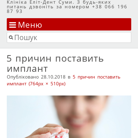
Клініка Еліт-Дент Суми. З будь-яких
питань дзвоніть за номером +38 066 196
87 93
Меню
Перейти до змісту
Пошук
5 причин поставить
имплант
Опубліковано
28.10.2018
в
5 причин поставить
имплант
(764px × 510px)