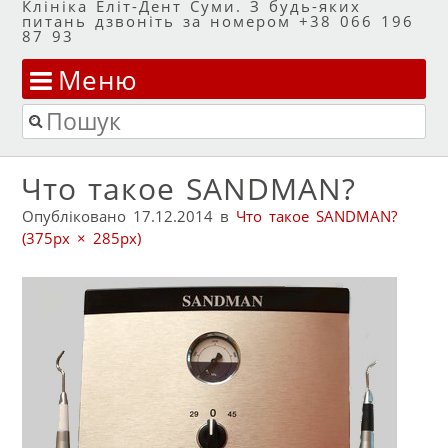
Клініка Еліт-Дент Суми. З будь-яких
питань дзвоніть за номером +38 066 196
87 93
Меню
Перейти до змісту
Пошук
Что такое SANDMAN?
Опубліковано
17.12.2014
в
Что такое SANDMAN?
(375px × 285px)