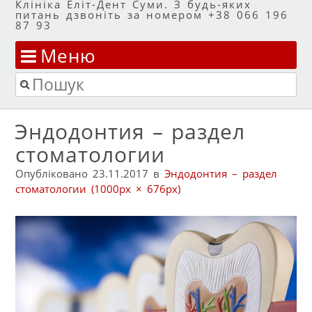
Клініка Еліт-Дент Суми. З будь-яких
питань дзвоніть за номером +38 066 196
87 93
Меню
Перейти до змісту
Пошук
Эндодонтия – раздел
стоматологии
Опубліковано
23.11.2017
в
Эндодонтия – раздел
стоматологии
(1000px × 676px)