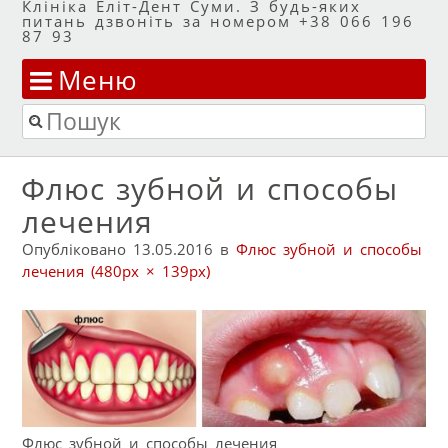
Клініка Еліт-Дент Суми. З будь-яких
питань дзвоніть за номером +38 066 196
87 93
Меню
Перейти до змісту
Пошук
Флюс зубной и способы
лечения
Опубліковано
13.05.2016
в
Флюс зубной и способы
лечения
(480px × 139px)
Флюс зубной и способы лечения