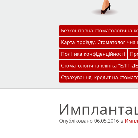
Меню
Перейти до змісту
Безкоштовна стоматологічна к
Карта проїзду. Стоматологічна к
Політика конфіденційності
Про
Стоматологічна клініка “ЕЛІТ-ДЕ
Страхування, кредит на стомат
Имплантац
Опубліковано
06.05.2016
в
Импл