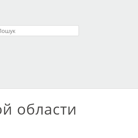
ук
ой области