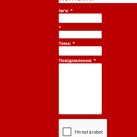
Ім'я:
*
*
Тема:
*
Повідомлення:
*