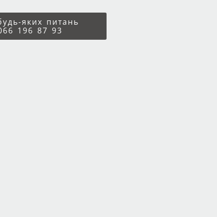
 будь-яких питань
066 196 87 93