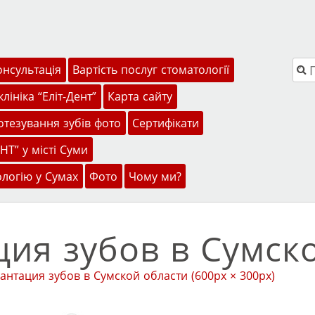
Пош
онсультація
Вартість послуг стоматології
лініка “Еліт-Дент”
Карта сайту
тезування зубів фото
Сертифікати
НТ” у місті Суми
ологію у Сумах
Фото
Чому ми?
ия зубов в Сумск
антация зубов в Сумской области
(600px × 300px)