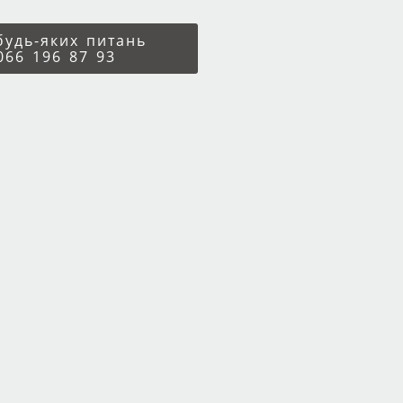
 будь-яких питань
066 196 87 93