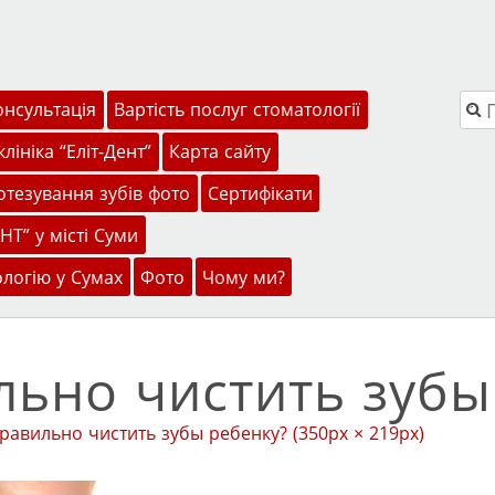
Пош
онсультація
Вартість послуг стоматології
лініка “Еліт-Дент”
Карта сайту
тезування зубів фото
Сертифікати
НТ” у місті Суми
ологію у Сумах
Фото
Чому ми?
льно чистить зубы
правильно чистить зубы ребенку?
(350px × 219px)