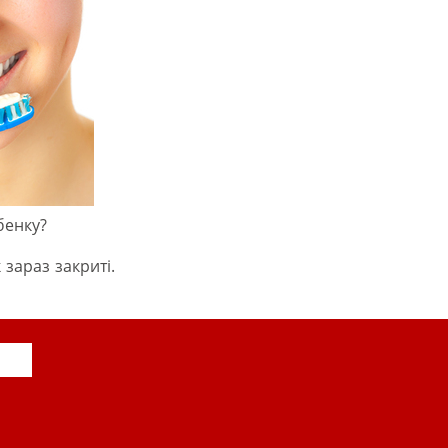
бенку?
 зараз закриті.