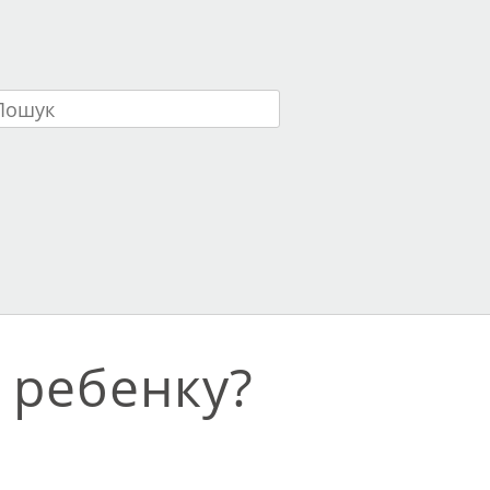
ук
 ребенку?