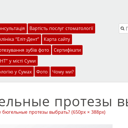
Пош
онсультація
Вартість послуг стоматології
лініка “Еліт-Дент”
Карта сайту
тезування зубів фото
Сертифікати
НТ” у місті Суми
ологію у Сумах
Фото
Чому ми?
ельные протезы в
е бюгельные протезы выбрать?
(650px × 388px)