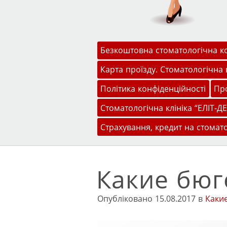
Меню
Перейти до змісту
Безкоштовна стоматологічна к
Карта проїзду. Стоматологічна к
Політика конфіденційності
Про
Стоматологічна клініка “ЕЛІТ-ДЕ
Страхування, кредит на стомат
Какие бюг
Опубліковано
15.08.2017
в
Каки