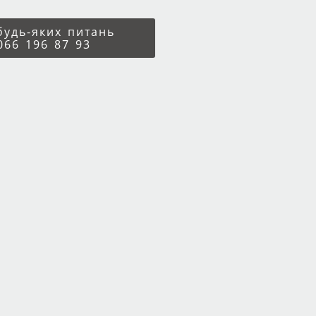
 будь-яких питань
066 196 87 93