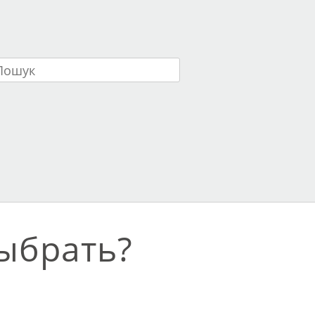
ук
ыбрать?