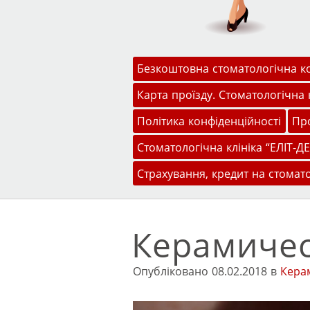
Меню
Перейти до змісту
Безкоштовна стоматологічна к
Карта проїзду. Стоматологічна к
Політика конфіденційності
Про
Стоматологічна клініка “ЕЛІТ-ДЕ
Страхування, кредит на стомат
Керамичес
Опубліковано
08.02.2018
в
Кера