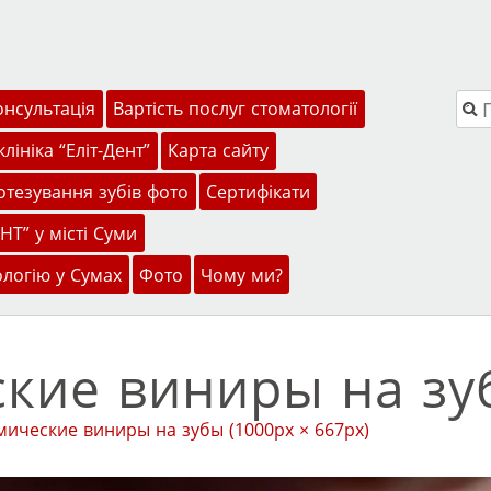
Пош
онсультація
Вартість послуг стоматології
лініка “Еліт-Дент”
Карта сайту
тезування зубів фото
Сертифікати
НТ” у місті Суми
ологію у Сумах
Фото
Чому ми?
кие виниры на зу
мические виниры на зубы
(1000px × 667px)