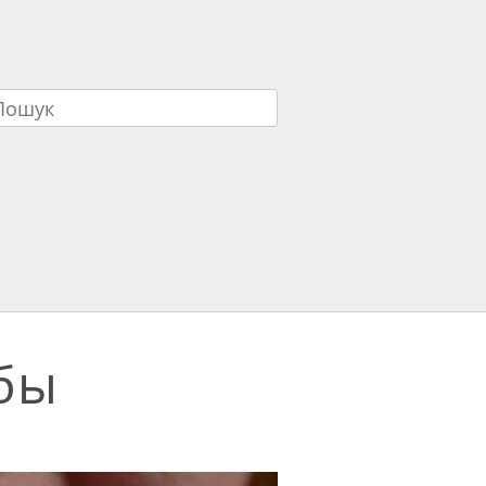
ук
бы