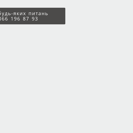
 будь-яких питань
066 196 87 93