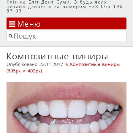
Клініка Еліт-Дент Суми. З будь-яких
питань дзвоніть за номером +38 066 196
87 93
Меню
Перейти до змісту
Пошук
Композитные виниры
Опубліковано
22.11.2017
в
Композитные виниры
(605px × 402px)