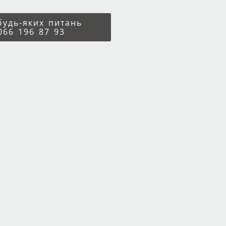
 будь-яких питань
066 196 87 93