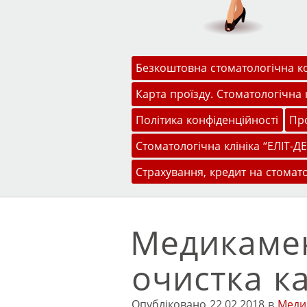
Меню
Перейти до змісту
Безкоштовна стоматологічна к
Карта проїзду. Стоматологічна к
Політика конфіденційності
Про
Стоматологічна клініка “ЕЛІТ-ДЕ
Страхування, кредит на стомат
Медикамен
очистка к
Опубліковано
22.02.2018
в
Меди