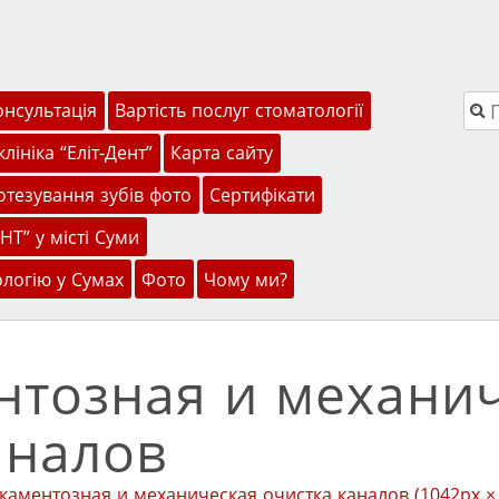
Пош
онсультація
Вартість послуг стоматології
лініка “Еліт-Дент”
Карта сайту
тезування зубів фото
Сертифікати
НТ” у місті Суми
ологію у Сумах
Фото
Чому ми?
тозная и механи
аналов
каментозная и механическая очистка каналов
(1042px ×