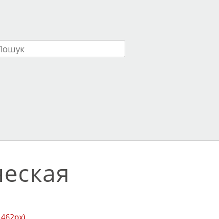
ук
ческая
 462px)