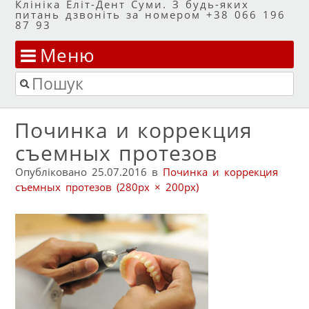
Клініка Еліт-Дент Суми. З будь-яких
питань дзвоніть за номером +38 066 196
87 93
Меню
Перейти до змісту
Пошук
Починка и коррекция
съемных протезов
Опубліковано
25.07.2016
в
Починка и коррекция
съемных протезов
(280px × 200px)