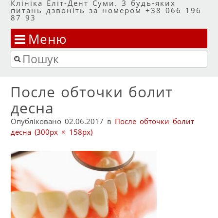
Клініка Еліт-Дент Суми. З будь-яких
питань дзвоніть за номером +38 066 196
87 93
Меню
Перейти до змісту
Пошук
После обточки болит
десна
Опубліковано
02.06.2017
в
После обточки болит
десна
(300px × 158px)