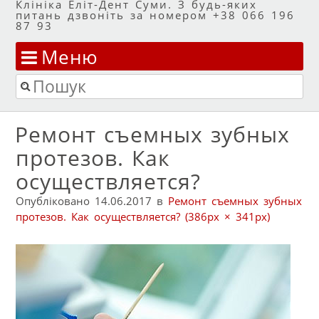
Клініка Еліт-Дент Суми. З будь-яких
питань дзвоніть за номером +38 066 196
87 93
Меню
Перейти до змісту
Пошук
Ремонт съемных зубных
протезов. Как
осуществляется?
Опубліковано
14.06.2017
в
Ремонт съемных зубных
протезов. Как осуществляется?
(386px × 341px)