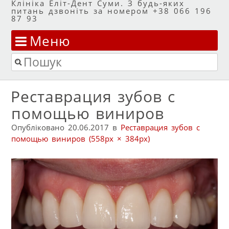
Клініка Еліт-Дент Суми. З будь-яких
питань дзвоніть за номером +38 066 196
87 93
Меню
Перейти до змісту
Пошук
Реставрация зубов с
помощью виниров
Опубліковано
20.06.2017
в
Реставрация зубов с
помощью виниров
(558px × 384px)