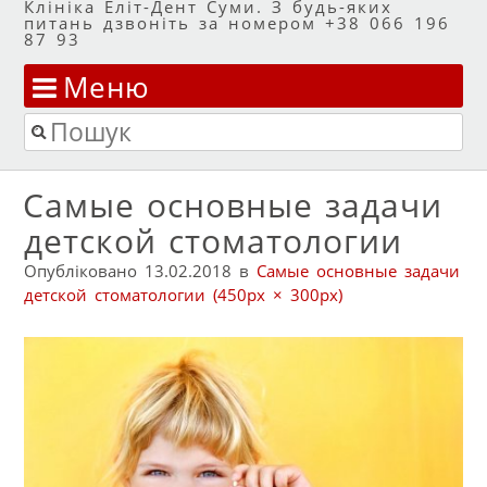
Клініка Еліт-Дент Суми. З будь-яких
питань дзвоніть за номером +38 066 196
87 93
Меню
Перейти до змісту
Пошук
Самые основные задачи
детской стоматологии
Опубліковано
13.02.2018
в
Самые основные задачи
детской стоматологии
(450px × 300px)