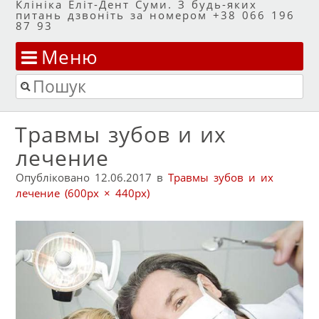
Клініка Еліт-Дент Суми. З будь-яких
питань дзвоніть за номером +38 066 196
87 93
Меню
Перейти до змісту
Пошук
Травмы зубов и их
лечение
Опубліковано
12.06.2017
в
Травмы зубов и их
лечение
(600px × 440px)