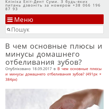
Клініка Еліт-Дент Суми. З будь-яких
питань дзвоніть за номером +38 066 196
87 93
Меню
Перейти до змісту
Пошук
В чем основные плюсы и
минусы домашнего
отбеливания зубов?
Опубліковано
18.09.2017
в
В чем основные плюсы
и минусы домашнего отбеливания зубов?
(491px ×
384px)