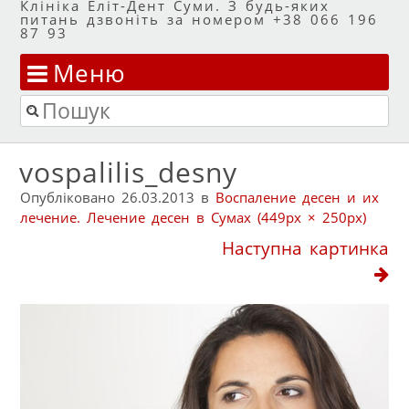
Клініка Еліт-Дент Суми. З будь-яких
питань дзвоніть за номером +38 066 196
87 93
Меню
Перейти до змісту
Пошук
vospalilis_desny
Опубліковано
26.03.2013
в
Воспаление десен и их
лечение. Лечение десен в Сумах
(449px × 250px)
Наступна картинка