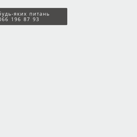
 будь-яких питань
066 196 87 93