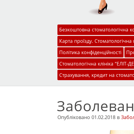
Меню
Перейти до змісту
Безкоштовна стоматологічна к
Карта проїзду. Стоматологічна к
Політика конфіденційності
Про
Стоматологічна клініка “ЕЛІТ-ДЕ
Страхування, кредит на стомат
Заболеван
Опубліковано
01.02.2018
в
Забо