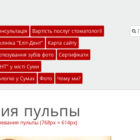
Пош
онсультація
Вартість послуг стоматології
лініка “Еліт-Дент”
Карта сайту
тезування зубів фото
Сертифікати
НТ” у місті Суми
ологію у Сумах
Фото
Чому ми?
ия пульпы
левания пульпы
(768px × 614px)