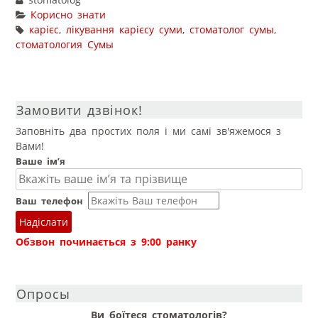
stomatolog
Корисно знати
карієс
,
лікування карієсу суми
,
стоматолог сумы
,
стоматология Сумы
Навігація публікаціями
Замовити дзвінок!
Заповніть два простих поля і ми самі зв'яжемося з
Вами!
Ваше ім’я
Ваш телефон
Надіслати
Обзвон починається з 9:00 ранку
Опросы
Ви боїтеся стоматологів?