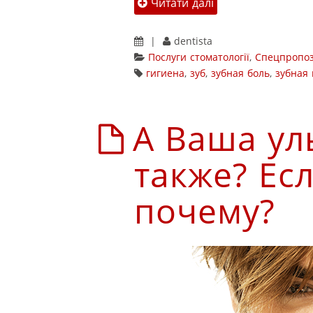
Читати далі
|
dentista
Послуги стоматології
,
Спецпропоз
гигиена
,
зуб
,
зубная боль
,
зубная 
А Ваша ул
также? Есл
почему?