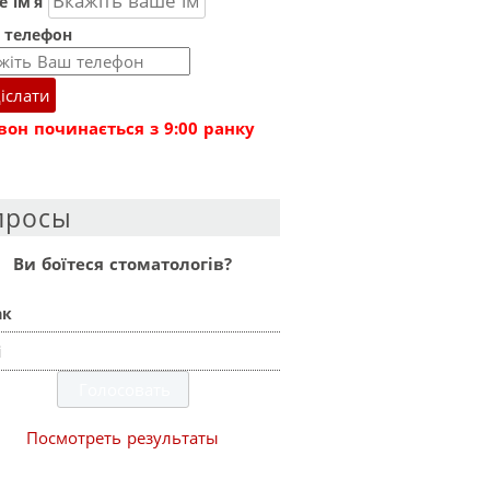
 ім’я
 телефон
іслати
вон починається з 9:00 ранку
просы
Ви боїтеся стоматологів?
ак
і
Посмотреть результаты