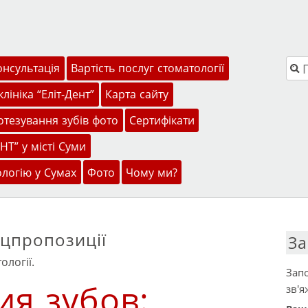
Пош
онсультація
Вартість послуг стоматології
лініка “Еліт-Дент”
Карта сайту
тезування зубів фото
Сертифікати
НТ” у місті Суми
ологію у Сумах
Фото
Чому ми?
цпропозиції
За
ології.
Запо
ия зубов:
зв'я