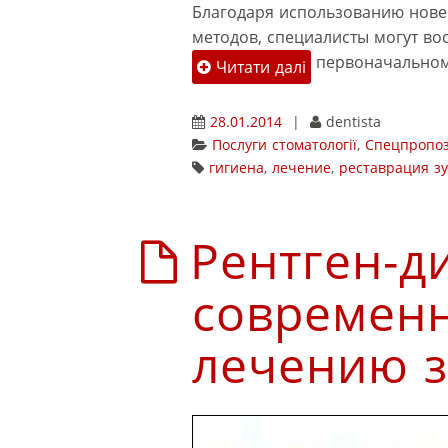
Благодаря использованию нове
методов, специалисты могут вос
первоначальном
Читати далі
28.01.2014
|
dentista
Послуги стоматології
,
Спецпропоз
гигиена
,
лечение
,
реставрация з
Рентген-д
современн
лечению з