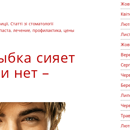
Жов
Кві
иції
,
Статті зі стоматології
Лют
паста
,
лечение
,
профилактика
,
цены
Лис
Жов
ыбка сияет
Вер
Сер
и нет –
Чер
Бер
Лип
Чер
Тра
Лют