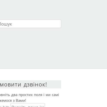
ук
мовити дзвінок!
вніть два простих поля і ми самі
жемося з Вами!