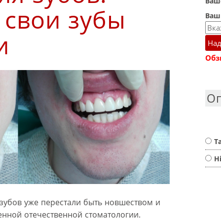
Ваше
 свои зубы
Ваш
и
Над
Обз
О
Т
Н
 зубов уже перестали быть новшеством и
нной отечественной стоматологии.