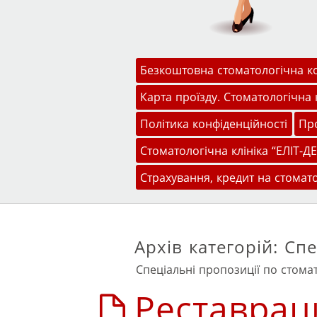
Меню
Перейти до змісту
Безкоштовна стоматологічна к
Карта проїзду. Стоматологічна к
Політика конфіденційності
Про
Стоматологічна клініка “ЕЛІТ-ДЕ
Страхування, кредит на стомат
Архів категорій:
Спе
Спеціальні пропозиції по стомат
Реставрац