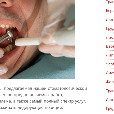
Тра
Бер
Лют
Гру
Лис
Вер
Лип
Чер
Лис
Жов
мы, предлагаемая нашей стоматологической
Тра
ачество предоставляемых работ,
Лют
лема, а также самый полный спектр услуг,
ерживать лидирующие позиции.
Гру