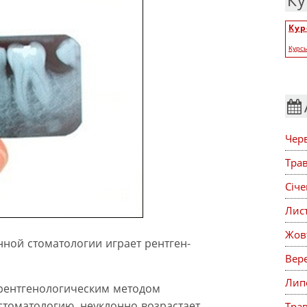
Ку
Кур
Курс
Чер
Тра
Січ
Лис
Жов
ной стоматологии играет рентген-
Вер
Лип
 рентгенологическим методом
томатологию, неуклонно возрастает.
Тра