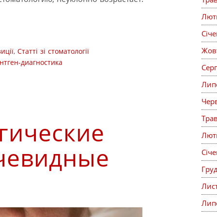
Лют
Січ
Жов
иції
,
Статті зі стоматології
нтген-диагностика
Сер
Лип
Чер
Тра
гические
Лют
очевидные
Січ
Гру
Лис
Лип