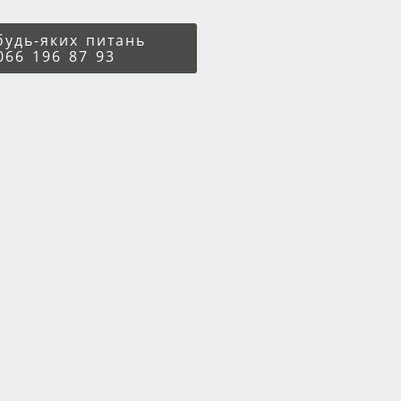
 будь-яких питань
066 196 87 93