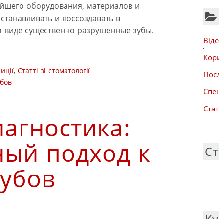
йшего оборудования, материалов и
станавливать и воссоздавать в
 виде существенно разрушенные зубы.
Віде
Кор
иції
,
Статті зі стоматології
Посл
убов
Спе
Стат
иагностика:
ый подход к
Ст
убов