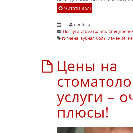
Читати далі
|
dentista
Послуги стоматології
,
Спецпропоз
гигиена
,
зубная боль
,
лечение
,
Ре
Цены на
стоматоло
услуги – 
плюсы!