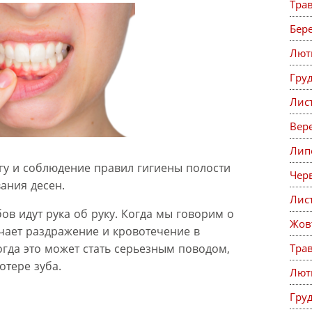
Тра
Бер
Лют
Гру
Лис
Вер
Лип
гу и соблюдение правил гигиены полости
Чер
ания десен.
Лис
ов идут рука об руку. Когда мы говорим о
Жов
ачает раздражение и кровотечение в
Тра
огда это может стать серьезным поводом,
тере зуба.
Лют
Гру