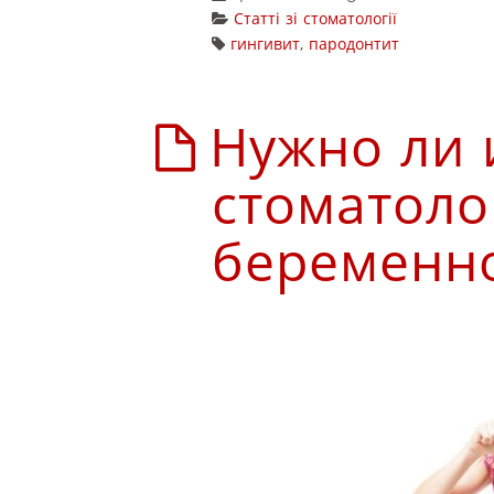
Статті зі стоматології
гингивит
,
пародонтит
Нужно ли 
стоматоло
беременн