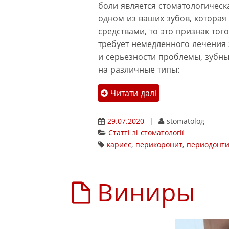
боли является стоматологическа
одном из ваших зубов, которая
средствами, то это признак тог
требует немедленного лечения 
и серьезности проблемы, зубн
на различные типы:
Читати далі
29.07.2020
|
stomatolog
Статті зі стоматології
кариес
,
перикоронит
,
периодонти
Виниры