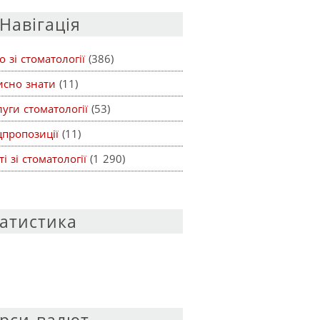
Навігація
о зі стоматології
(386)
исно знати
(11)
уги стоматології
(53)
цпропозиції
(11)
ті зі стоматології
(1 290)
атистика