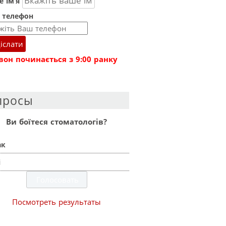
 ім’я
 телефон
іслати
вон починається з 9:00 ранку
просы
Ви боїтеся стоматологів?
ак
і
Посмотреть результаты