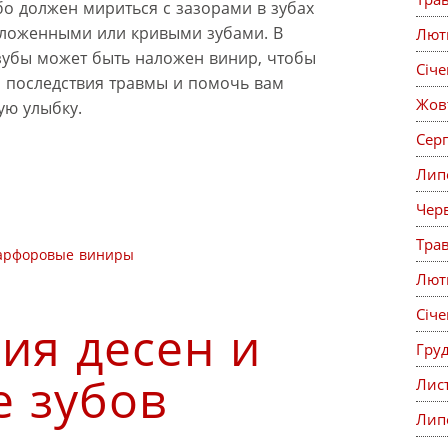
бо должен мириться с зазорами в зубах
сложенными или кривыми зубами. В
Лют
зубы может быть наложен винир, чтобы
Січ
 последствия травмы и помочь вам
Жов
ую улыбку.
Сер
Лип
Чер
Тра
арфоровые виниры
Лют
Січ
ия десен и
Гру
 зубов
Лис
Лип