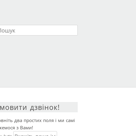
ук
мовити дзвінок!
вніть два простих поля і ми самі
жемося з Вами!