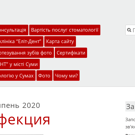
Пош
онсультація
Вартість послуг стоматології
лініка “Еліт-Дент”
Карта сайту
тезування зубів фото
Сертифікати
НТ” у місті Суми
ологію у Сумах
Фото
Чому ми?
пень 2020
За
фекция
Запо
зв'я