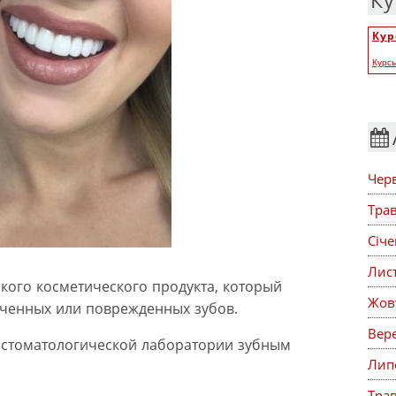
Ку
Кур
Курс
Чер
Тра
Січ
Лис
ского косметического продукта, который
Жов
ченных или поврежденных зубов.
Вер
 стоматологической лаборатории зубным
Лип
Тра