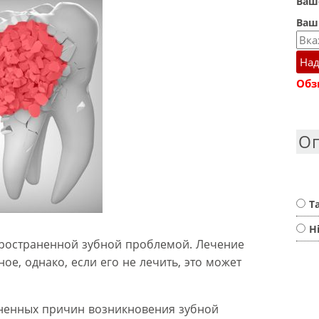
Ваше
Ваш
Над
Обз
О
Т
Н
пространенной зубной проблемой. Лечение
е, однако, если его не лечить, это может
ненных причин возникновения зубной