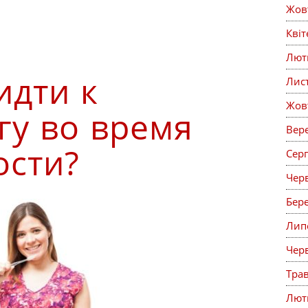
Жов
Кві
Лют
идти к
Лис
Жов
гу во время
Вер
ости?
Сер
Чер
Бер
Лип
Чер
Тра
Лют