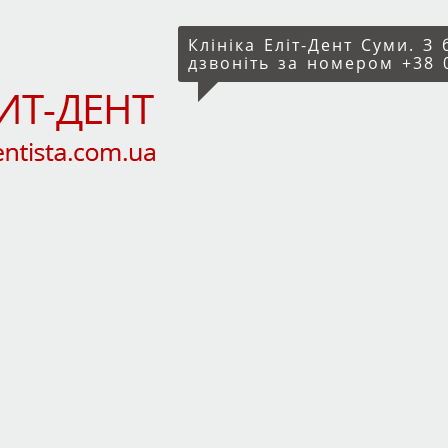
Клініка Еліт-Дент Суми. З
дзвоніть за номером +38 