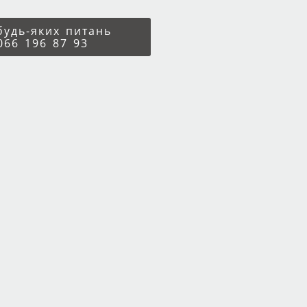
 будь-яких питань
066 196 87 93