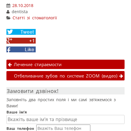
28.10.2018
dentista
Статті зі стоматології
Share
on
Share
Twitter
on
Facebook
Google+
Навігація публікаціями
Лечение стираемости
Отбеливание зубов по системе ZOOM (видео)
Замовити дзвінок!
Заповніть два простих поля і ми самі зв'яжемося з
Вами!
Ваше ім’я
Ваш телефон