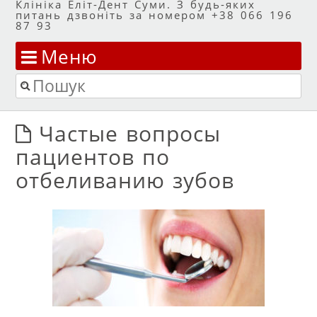
Клініка Еліт-Дент Суми. З будь-яких
питань дзвоніть за номером +38 066 196
87 93
Меню
Перейти до змісту
Пошук
Частые вопросы
пациентов по
отбеливанию зубов