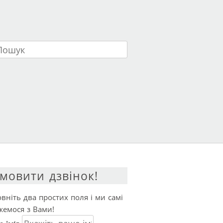
ук
мовити дзвінок!
вніть два простих поля і ми самі
жемося з Вами!