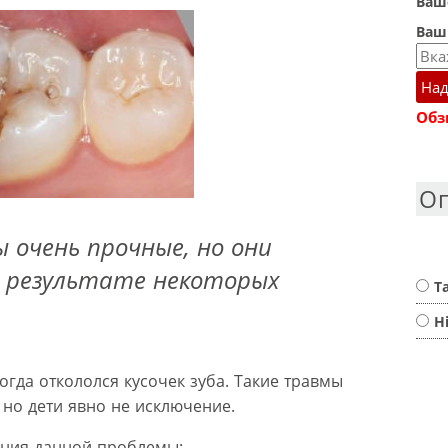
Ваше
Ваш
Над
Обз
О
ы очень прочные, но они
 результате некоторых
Т
Н
огда откололся кусочек зуба. Такие травмы
 но дети явно не исключение.
ения данной проблемы: