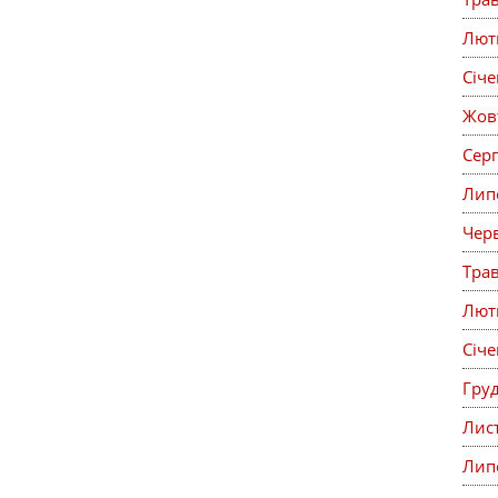
Лют
Січ
Жов
Сер
Лип
Чер
Тра
Лют
Січ
Гру
Лис
Лип