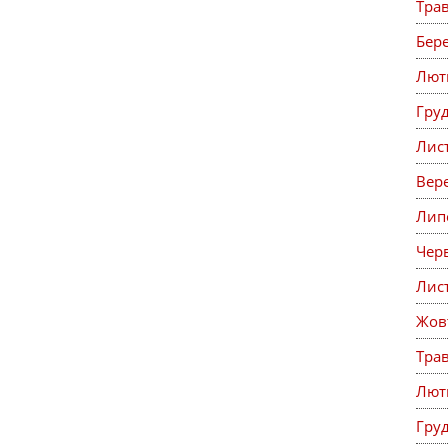
Тра
Бер
Лют
Гру
Лис
Вер
Лип
Чер
Лис
Жов
Тра
Лют
Гру