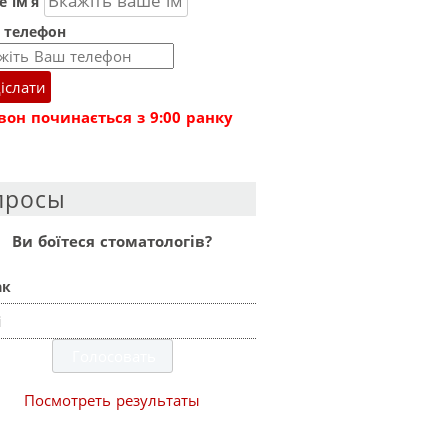
 ім’я
 телефон
іслати
вон починається з 9:00 ранку
просы
Ви боїтеся стоматологів?
ак
і
Посмотреть результаты