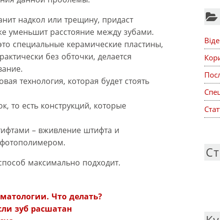
анит надкол или трещину, придаст
же уменьшит расстояние между зубами.
Віде
 это специальные керамические пластины,
практически без обточки, делается
Кор
ание.
Посл
вая технология, которая будет стоять
Спе
к, то есть конструкций, которые
Стат
ифтами – вживление штифта и
 фотополимером.
Ст
способ максимально подходит.
:
оматологии. Что делать?
сли зуб расшатан