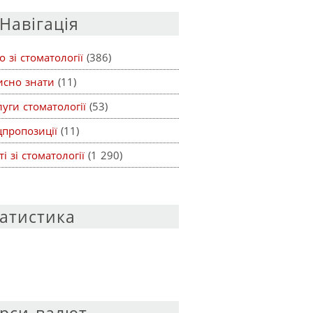
Навігація
о зі стоматології
(386)
исно знати
(11)
уги стоматології
(53)
цпропозиції
(11)
ті зі стоматології
(1 290)
атистика