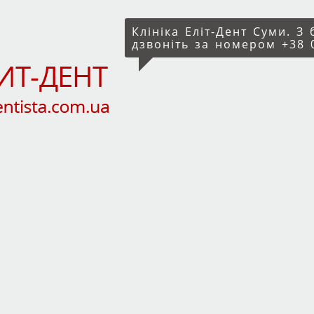
Клініка Еліт-Дент Суми. З
дзвоніть за номером +38 