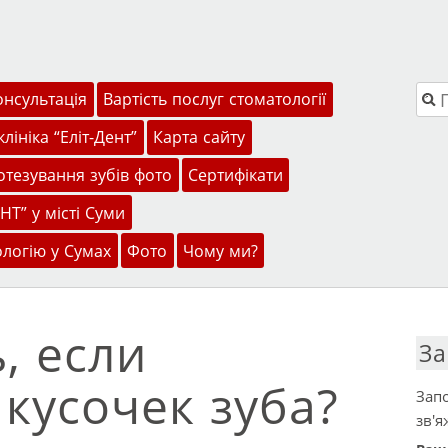
Пош
онсультація
Вартість послуг стоматології
лініка “Еліт-Дент”
Карта сайту
тезування зубів фото
Сертифікати
НТ” у місті Суми
ологію у Сумах
Фото
Чому ми?
, если
За
 кусочек зуба?
Запо
зв'я