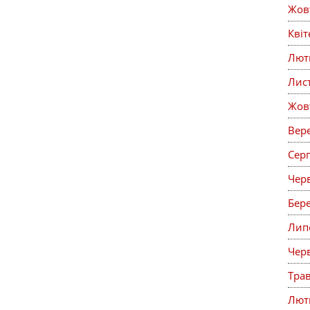
Жов
Кві
Лют
Лис
Жов
Вер
Сер
Чер
Бер
Лип
Чер
Тра
Лют