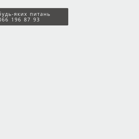
 будь-яких питань
066 196 87 93