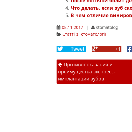
После обточки болит де
Что делать, если зуб ск
В чем отличие виниро
08.11.2017
|
stomatolog
Статті зі стоматології
Share
Share
F
on
on
Навігація 
Twitter
Google+
Противопоказания и
преимущества экспресс-
имплантации зубов