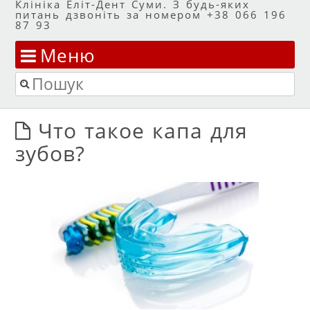
Клініка Еліт-Дент Суми. З будь-яких
питань дзвоніть за номером +38 066 196
87 93
Меню
Перейти до змісту
Пошук
Что такое капа для
зубов?