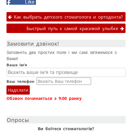
Facebook
Google+
Навігація публікаціями
Как выбрать детского стоматолога и ортодонта?
Быстрый путь к самой красивой улыбке
Замовити дзвінок!
Заповніть два простих поля і ми самі зв'яжемося з
Вами!
Ваше ім’я
Ваш телефон
Надіслати
Обзвон починається з 9:00 ранку
Опросы
Ви боїтеся стоматологів?