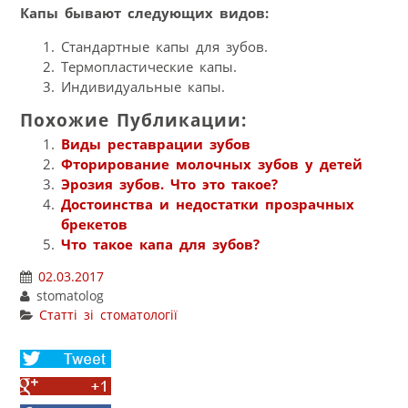
Капы бывают следующих видов:
Стандартные капы для зубов.
Термопластические капы.
Индивидуальные капы.
Похожие Публикации:
Виды реставрации зубов
Фторирование молочных зубов у детей
Эрозия зубов. Что это такое?
Достоинства и недостатки прозрачных
брекетов
Что такое капа для зубов?
02.03.2017
stomatolog
Статті зі стоматології
Share
on
Share
Twitter
on