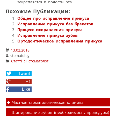
закрепляется в полости рта.
Похожие Публикации:
Общее про исправление прикуса
Исправление прикуса без брекетов
Процесс исправления прикуса
Исправление прикуса зубов
Ортодонтическое исправления прикуса
13.02.2018
stomatolog
Статті зі стоматології
Share
on
Share
Twitter
on
Facebook
Google+
Навігація публікаціями
Частная стоматологическая клиника
Шинирование зубов (необходимость процедуры)