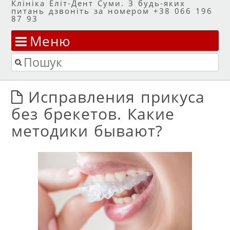
Клініка Еліт-Дент Суми. З будь-яких
питань дзвоніть за номером +38 066 196
87 93
Меню
Перейти до змісту
Пошук
Исправления прикуса
без брекетов. Какие
методики бывают?