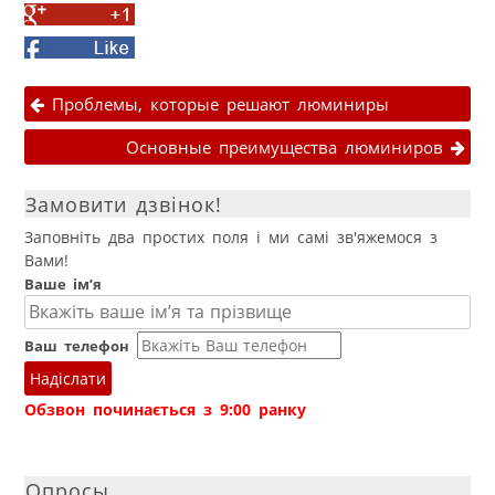
on
Share
Twitter
on
Facebook
Google+
Навігація публікаціями
Проблемы, которые решают люминиры
Основные преимущества люминиров
Замовити дзвінок!
Заповніть два простих поля і ми самі зв'яжемося з
Вами!
Ваше ім’я
Ваш телефон
Надіслати
Обзвон починається з 9:00 ранку
Опросы