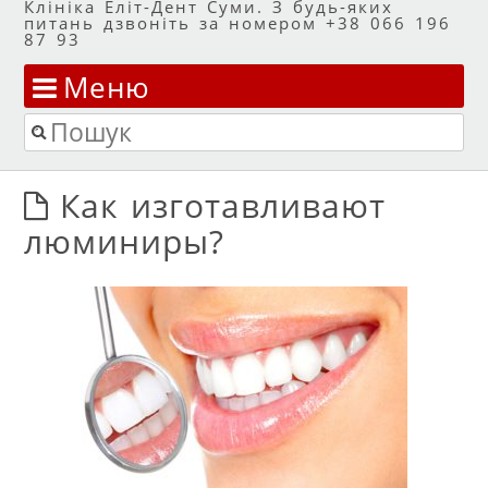
Клініка Еліт-Дент Суми. З будь-яких
питань дзвоніть за номером +38 066 196
87 93
Меню
Перейти до змісту
Пошук
Как изготавливают
люминиры?