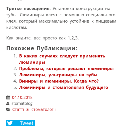
Третье посещение.
Установка конструкции на
зубы. Люминиры клеят с помощью специального
клея, который максимально устойчив к пищевым
кислотам.
Как видите, все просто как 1,2,3.
Похожие Публикации:
В каких случаях следует применять
люминиры
Проблемы, которые решают люминиры
Люминиры, ультраниры на зубы
Виниры и люминиры. Когда что?
Люминиры и стоматология будущего
04.10.2018
stomatolog
Статті зі стоматології
Share