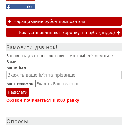
Twitter
on
Facebook
Google+
Навігація публікаціями
Наращивание зубов композитом
Как устанавливают коронку на зуб? (видео)
Замовити дзвінок!
Заповніть два простих поля і ми самі зв'яжемося з
Вами!
Ваше ім’я
Ваш телефон
Надіслати
Обзвон починається з 9:00 ранку
Опросы