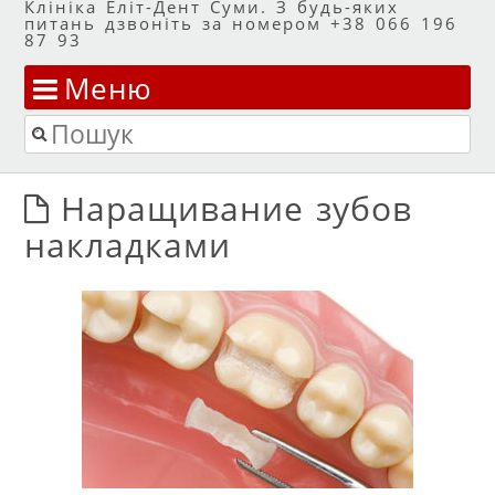
Клініка Еліт-Дент Суми. З будь-яких
питань дзвоніть за номером +38 066 196
87 93
Меню
Перейти до змісту
Пошук
Наращивание зубов
накладками