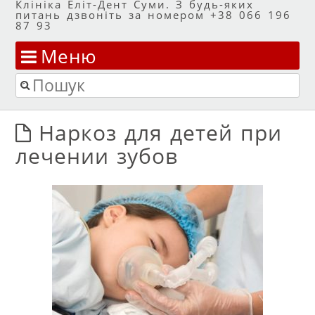
Клініка Еліт-Дент Суми. З будь-яких
питань дзвоніть за номером +38 066 196
87 93
Меню
Перейти до змісту
Пошук
Наркоз для детей при
лечении зубов