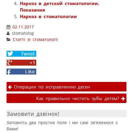
Наркоз в детской стоматологии.
Показания
Наркоз в стоматологии
02.11.2017
stomatolog
Статті зі стоматології
Share
on
Share
Twitter
on
Facebook
Google+
Навігація публікаціями
Операции по исправлению десен
Как правильно чистить зубы детям?
Замовити дзвінок!
Заповніть два простих поля і ми самі зв'яжемося з
Вами!