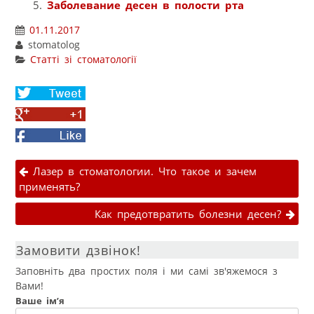
Заболевание десен в полости рта
01.11.2017
stomatolog
Статті зі стоматології
Share
on
Share
Twitter
on
Facebook
Google+
Навігація публікаціями
Лазер в стоматологии. Что такое и зачем
применять?
Как предотвратить болезни десен?
Замовити дзвінок!
Заповніть два простих поля і ми самі зв'яжемося з
Вами!
Ваше ім’я