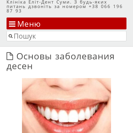
Клініка Еліт-Дент Суми. З будь-яких
питань дзвоніть за номером +38 066 196
87 93
Меню
Перейти до змісту
Пошук
Основы заболевания
десен