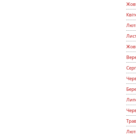
Жов
Кві
Лют
Лис
Жов
Вер
Сер
Чер
Бер
Лип
Чер
Тра
Лют