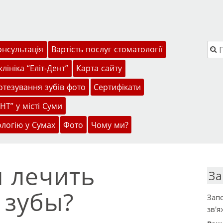
Пош
онсультація
Вартість послуг стоматології
лініка “Еліт-Дент”
Карта сайту
тезування зубів фото
Сертифікати
НТ” у місті Суми
ологію у Сумах
Фото
Чому ми?
и лечить
За
 зубы?
Запо
зв'я