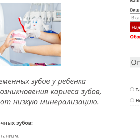
Ваше
Ваш
Над
Обз
О
еменных зубов у ребенка
озникновения кариеса зубов,
Т
ют низкую минерализацию.
Н
чных зубов:
ганизм.