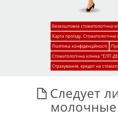
Меню
Перейти до змісту
Безкоштовна стоматологічна к
Карта проїзду. Стоматологічна к
Політика конфіденційності
Про
Стоматологічна клініка “ЕЛІТ-ДЕ
Страхування, кредит на стомат
Следует л
молочные