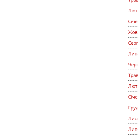
Лют
Січ
Жов
Сер
Лип
Чер
Тра
Лют
Січ
Гру
Лис
Лип