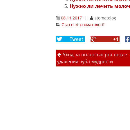
Нужно ли лечить молоч
08.11.2017
|
stomatolog
Статті зі стоматології
Share
Share
F
on
on
Навігація 
Twitter
Google+
Уход за полостью рта после
удаления зуба мудрости