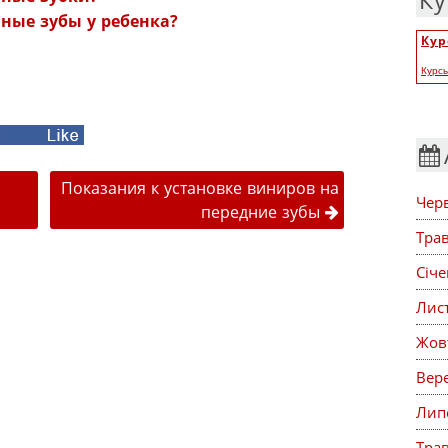
Ку
ные зубы у ребенка?
Кур
Курс
acebook
публікаціями
Показания к установке виниров на
Чер
передние зубы
Тра
Січ
Лис
Жов
Вер
Лип
Тра