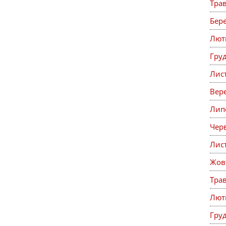
Тра
Бер
Лют
Гру
Лис
Вер
Лип
Чер
Лис
Жов
Тра
Лют
Гру