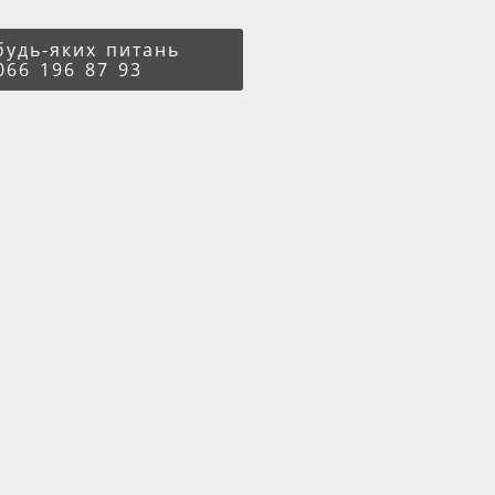
 будь-яких питань
066 196 87 93