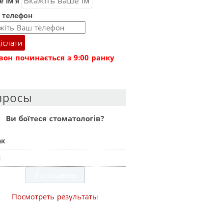
 ім’я
 телефон
іслати
вон починається з 9:00 ранку
просы
Ви боїтеся стоматологів?
ак
і
Посмотреть результаты