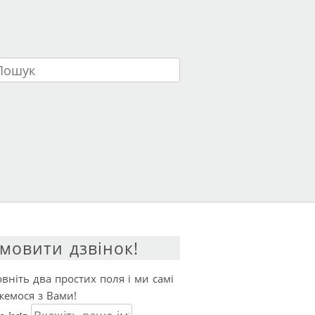
ук
мовити дзвінок!
вніть два простих поля і ми самі
жемося з Вами!