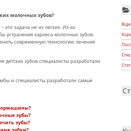
ских молочных зубов?
Віде
 это задача не из легких. Из-за
Кор
бы устранения кариеса молочных зубов.
нить современную технологию лечения
Посл
Спе
я детских зубов специалисты разработали
Стат
омбы и специалисты разработали самые
Ст
:
 бормашины?
очные зубы?
лечить зубы?
ные зубки?