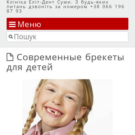
Клініка Еліт-Дент Суми. З будь-яких
питань дзвоніть за номером +38 066 196
87 93
Меню
Перейти до змісту
Пошук
Современные брекеты
для детей