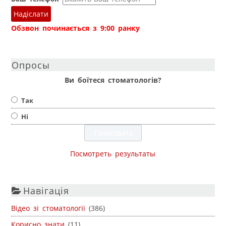
Надіслати
Обзвон починається з 9:00 ранку
Опросы
Ви боїтеся стоматологів?
Так
Ні
Посмотреть результаты
Навігація
Відео зі стоматології
(386)
Корисно знати
(11)