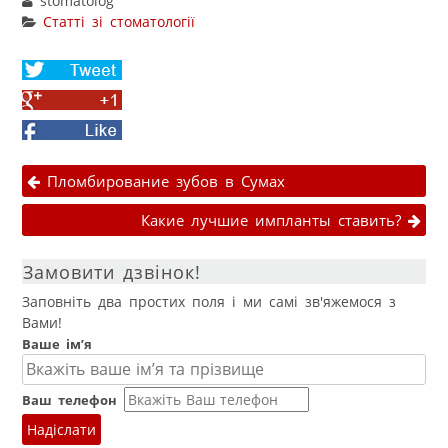
stomatolog
Статті зі стоматології
Share
on
Share
Twitter
on
Facebook
Google+
Навігація публікаціями
Пломбирование зубов в Сумах
Какие лучшие импланты ставить?
Замовити дзвінок!
Заповніть два простих поля і ми самі зв'яжемося з
Вами!
Ваше ім’я
Ваш телефон
Надіслати