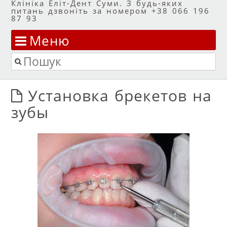
Клініка Еліт-Дент Суми. З будь-яких
питань дзвоніть за номером +38 066 196
87 93
Меню
Перейти до змісту
Пошук
Установка брекетов на
зубы