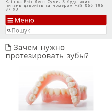
Клініка Еліт-Дент Суми. З будь-яких
питань дзвоніть за номером +38 066 196
87 93
Меню
Перейти до змісту
Пошук
Зачем нужно
протезировать зубы?