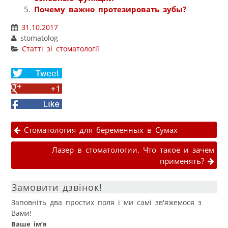
Почему важно протезировать зубы?
31.10.2017
stomatolog
Статті зі стоматології
Share
on
Share
Twitter
on
Facebook
Google+
Навігація публікаціями
Стоматология для беременных в Сумах
Лазер в стоматологии. Что такое и зачем
применять?
Замовити дзвінок!
Заповніть два простих поля і ми самі зв'яжемося з
Вами!
Ваше ім’я