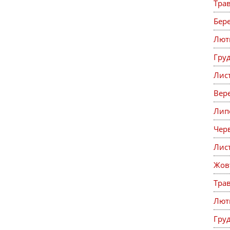
Тра
Бер
Лют
Гру
Лис
Вер
Лип
Чер
Лис
Жов
Тра
Лют
Гру