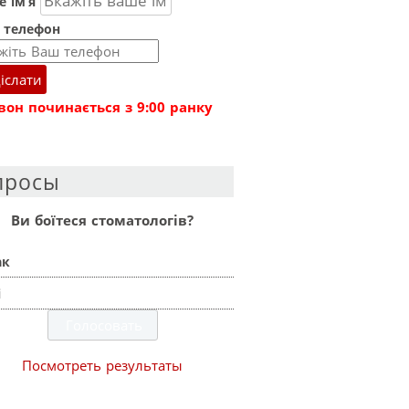
 ім’я
 телефон
іслати
вон починається з 9:00 ранку
просы
Ви боїтеся стоматологів?
ак
і
Посмотреть результаты