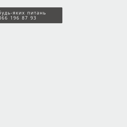
 будь-яких питань
066 196 87 93