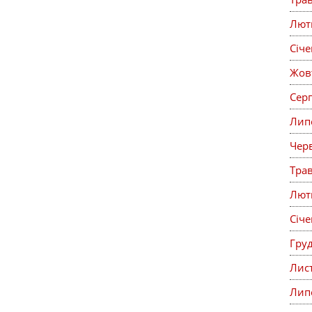
Лют
Січ
Жов
Сер
Лип
Чер
Тра
Лют
Січ
Гру
Лис
Лип