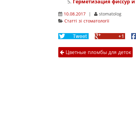
Герметизация фиссур и
10.08.2017
|
stomatolog
Статті зі стоматології
Share
Share
F
on
on
Навігація 
Twitter
Google+
Цветные пломбы для деток