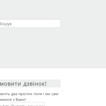
ук
мовити дзвінок!
вніть два простих поля і ми самі
жемося з Вами!