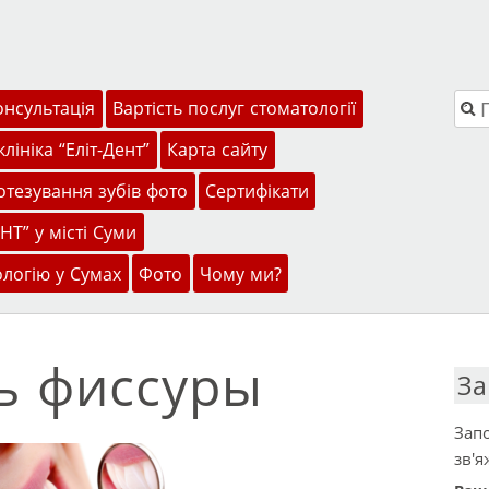
Пош
онсультація
Вартість послуг стоматології
лініка “Еліт-Дент”
Карта сайту
тезування зубів фото
Сертифікати
НТ” у місті Суми
ологію у Сумах
Фото
Чому ми?
ь фиссуры
За
Запо
зв'я