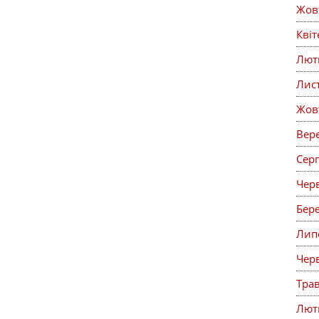
Жов
Кві
Лют
Лис
Жов
Вер
Сер
Чер
Бер
Лип
Чер
Тра
Лют