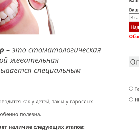
Ваше
Ваш
Над
Обз
р
– это стоматологическая
рой жевательная
О
тывается специальным
Т
Н
одится как у детей, так и у взрослых.
собенно полезна.
ает наличие следующих этапов: