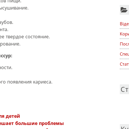
ков пищи.
ысушивание.
зубов.
Віде
нта.
Кор
е твердое состояние.
рование.
Посл
Спе
ссур:
Стат
ости.
го появления кариеса.
Ст
:
ля детей
решает большие проблемы