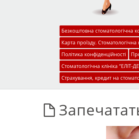
Меню
Перейти до змісту
Безкоштовна стоматологічна к
Карта проїзду. Стоматологічна к
Політика конфіденційності
Про
Стоматологічна клініка “ЕЛІТ-ДЕ
Страхування, кредит на стомат
Запечатат