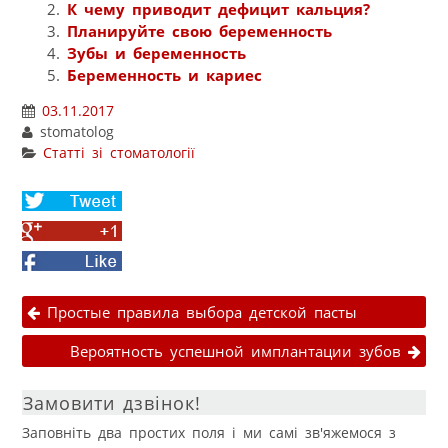
К чему приводит дефицит кальция?
Планируйте свою беременность
Зубы и беременность
Беременность и кариес
03.11.2017
stomatolog
Статті зі стоматології
Share
on
Share
Twitter
on
Facebook
Google+
Навігація публікаціями
Простые правила выбора детской пасты
Вероятность успешной имплантации зубов
Замовити дзвінок!
Заповніть два простих поля і ми самі зв'яжемося з