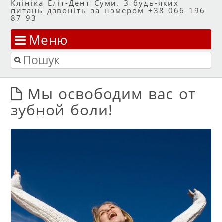
Клініка Еліт-Дент Суми. З будь-яких
питань дзвоніть за номером +38 066 196
87 93
Меню
Перейти до змісту
Пошук
Мы освободим вас от
зубной боли!