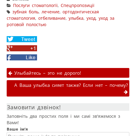
Послуги стоматології
,
Спецпропозиції
зубная боль
,
лечение
,
ортодонтическая
стоматология
,
отбеливание
,
улыбка
,
уход
,
уход за
ротовой полостью
Share
on
Share
Twitter
on
Facebook
Google+
Навігація публікаціями
Улыбайтесь – это не дорого!
А Ваша улыбка сияет также? Если нет – почему?
Замовити дзвінок!
Заповніть два простих поля і ми самі зв'яжемося з
Вами!
Ваше ім’я