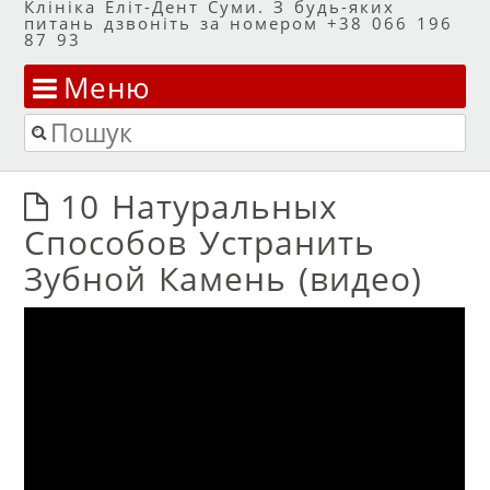
Клініка Еліт-Дент Суми. З будь-яких
питань дзвоніть за номером +38 066 196
87 93
Меню
Перейти до змісту
Пошук
10 Натуральных
Способов Устранить
Зубной Камень (видео)