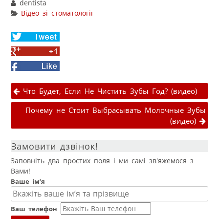
dentista
Відео зі стоматології
Share
on
Share
Twitter
on
Facebook
Google+
Навігація публікаціями
Что Будет, Если Не Чистить Зубы Год? (видео)
Почему не Стоит Выбрасывать Молочные Зубы
(видео)
Замовити дзвінок!
Заповніть два простих поля і ми самі зв'яжемося з
Вами!
Ваше ім’я
Ваш телефон