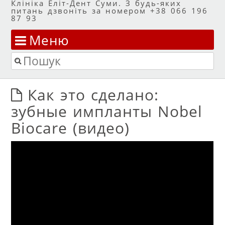
Клініка Еліт-Дент Суми. З будь-яких
питань дзвоніть за номером +38 066 196
87 93
Меню
Перейти до змісту
Пошук
Как это сделано:
зубные импланты Nobel
Biocare (видео)