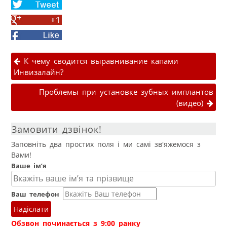
Share
on
Share
Twitter
on
Facebook
Google+
Навігація публікаціями
К чему сводится выравнивание капами
Инвизалайн?
Проблемы при установке зубных имплантов
(видео)
Замовити дзвінок!
Заповніть два простих поля і ми самі зв'яжемося з
Вами!
Ваше ім’я
Ваш телефон
Надіслати
Обзвон починається з 9:00 ранку