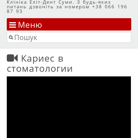
Клініка Еліт-Дент Суми. З будь-яких
питань дзвоніть за номером +38 066 196
87 93
Меню
Перейти до змісту
Пошук
Кариес в
стоматологии