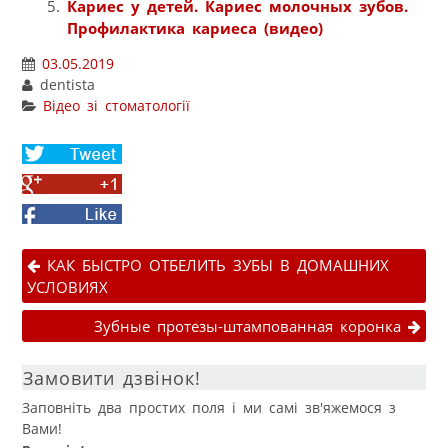
Кариес у детей. Кариес молочных зубов.
Профилактика кариеса (видео)
03.05.2019
dentista
Відео зі стоматології
Share
on
Share
Twitter
on
Facebook
Google+
Навігація публікаціями
КАК БЫСТРО ОТБЕЛИТЬ ЗУБЫ В ДОМАШНИХ
УСЛОВИЯХ
Зубные протезы-штампованная коронка
Замовити дзвінок!
Заповніть два простих поля і ми самі зв'яжемося з
Вами!