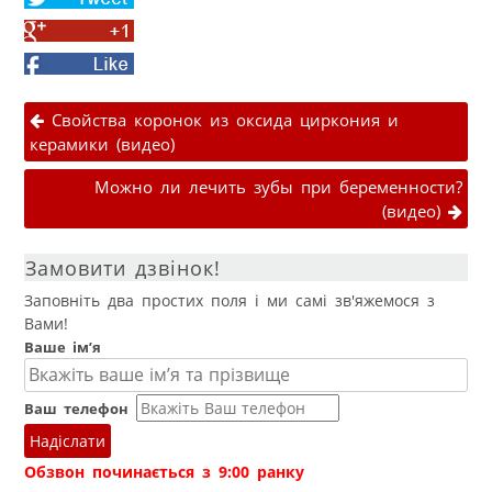
on
Share
Twitter
on
Facebook
Google+
Навігація публікаціями
Свойства коронок из оксида циркония и
керамики (видео)
Можно ли лечить зубы при беременности?
(видео)
Замовити дзвінок!
Заповніть два простих поля і ми самі зв'яжемося з
Вами!
Ваше ім’я
Ваш телефон
Надіслати
Обзвон починається з 9:00 ранку