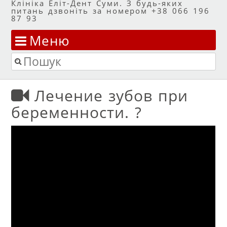
Клініка Еліт-Дент Суми. З будь-яких
питань дзвоніть за номером +38 066 196
87 93
Меню
Перейти до змісту
Пошук
Лечение зубов при
беременности. ?