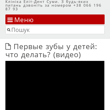
Клініка Еліт-Дент Суми. З будь-яких
питань дзвоніть за номером +38 066 196
87 93
Меню
Перейти до змісту
Пошук
Первые зубы у детей:
что делать? (видео)