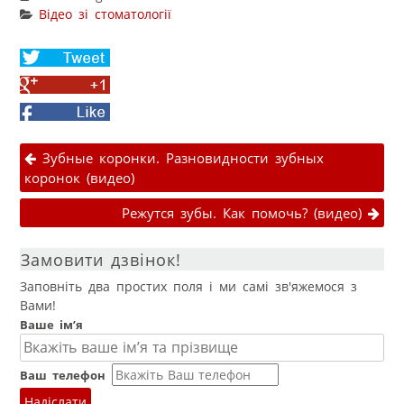
Відео зі стоматології
Share
on
Share
Twitter
on
Facebook
Google+
Навігація публікаціями
Зубные коронки. Разновидности зубных
коронок (видео)
Режутся зубы. Как помочь? (видео)
Замовити дзвінок!
Заповніть два простих поля і ми самі зв'яжемося з
Вами!
Ваше ім’я
Ваш телефон
Надіслати