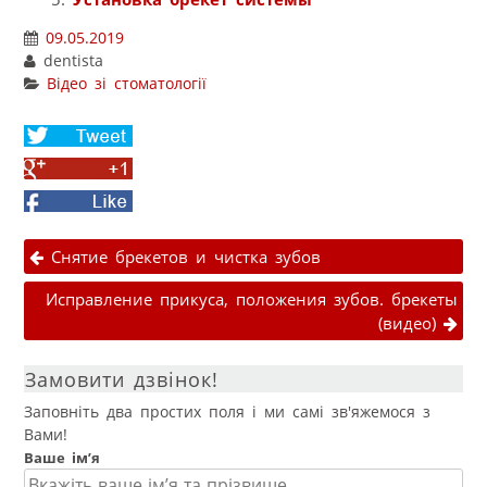
09.05.2019
dentista
Відео зі стоматології
Share
on
Share
Twitter
on
Facebook
Google+
Навігація публікаціями
Снятие брекетов и чистка зубов
Исправление прикуса, положения зубов. брекеты
(видео)
Замовити дзвінок!
Заповніть два простих поля і ми самі зв'яжемося з
Вами!
Ваше ім’я