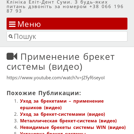
Клініка Еліт-Дент Суми. З будь-яких
питань дзвоніть за номером +38 066 196
87 93
Меню
Перейти до змісту
Пошук
Применение брекет
системы (видео)
https://www.youtube.com/watch?v=JZfyf6seyoI
Похожие Публикации:
Уход за брекетами – применение
ершиков (видео)
Уход за брекет-системами (видео)
Металлическая брекет-система (видео)
Невидимые брекеты системы WIN (видео)
Установка брекет системы