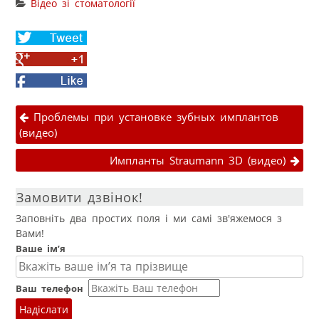
Відео зі стоматології
Share
on
Share
Twitter
on
Facebook
Google+
Навігація публікаціями
Проблемы при установке зубных имплантов
(видео)
Импланты Straumann 3D (видео)
Замовити дзвінок!
Заповніть два простих поля і ми самі зв'яжемося з
Вами!
Ваше ім’я
Ваш телефон
Надіслати