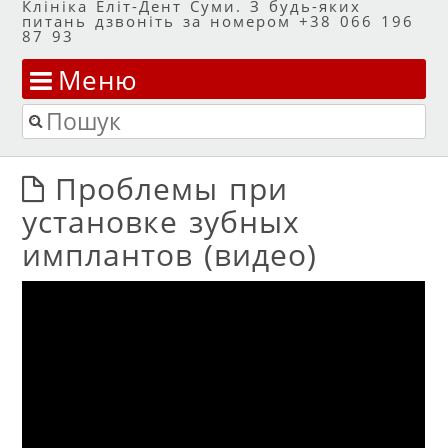
Клініка Еліт-Дент Суми. З будь-яких
питань дзвоніть за номером +38 066 196
87 93
Меню
Перейти до змісту
Пошук
Проблемы при
установке зубных
имплантов (видео)