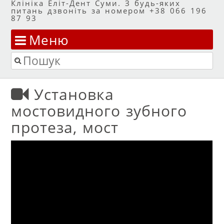
Клініка Еліт-Дент Суми. З будь-яких
питань дзвоніть за номером +38 066 196
87 93
Меню
Перейти до змісту
Пошук
Установка
мостовидного зубного
протеза, мост