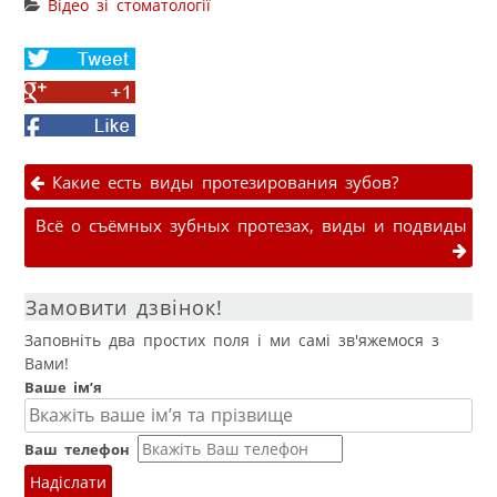
Відео зі стоматології
Share
on
Share
Twitter
on
Facebook
Google+
Навігація публікаціями
Какие есть виды протезирования зубов?
Всё о съёмных зубных протезах, виды и подвиды
Замовити дзвінок!
Заповніть два простих поля і ми самі зв'яжемося з
Вами!
Ваше ім’я
Ваш телефон
Надіслати