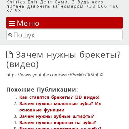
Клініка Еліт-Дент Суми. З будь-яких
питань дзвоніть за номером +38 066 196
87 93
Меню
Перейти до змісту
Пошук
Зачем нужны брекеты?
(видео)
https://www.youtube.com/watch?v=k0sTk5tbbXI
Похожие Публикации:
Как ставятся брекеты? (3D видео)
Зачем нужны молочные зубы? Их
основные функции
Зачем нужны зубные штифты?
Зачем нужны коронки на зубы?
Зачем нужны пластинки на зубы?