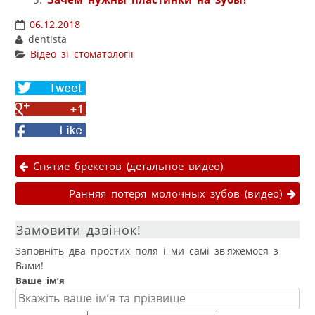
06.12.2018
dentista
Відео зі стоматології
Share
on
Share
Twitter
on
Facebook
Google+
Навігація публікаціями
Снятие брекетов (детальное видео)
Ранняя потеря молочных зубов (видео)
Замовити дзвінок!
Заповніть два простих поля і ми самі зв'яжемося з
Вами!
Ваше ім’я