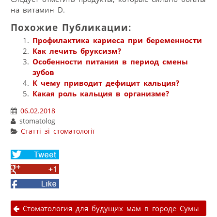
на витамин D.
Похожие Публикации:
Профилактика кариеса при беременности
Как лечить бруксизм?
Особенности питания в период смены
зубов
К чему приводит дефицит кальция?
Какая роль кальция в организме?
06.02.2018
stomatolog
Статті зі стоматології
Share
on
Share
Twitter
on
Facebook
Google+
Навігація публікаціями
Стоматология для будущих мам в городе Сумы