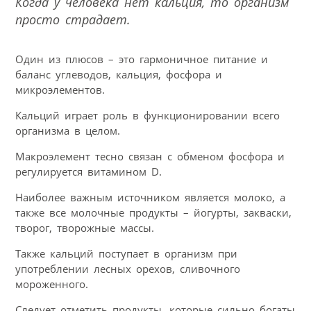
Когда у человека нет кальция, то организм
просто страдает.
Один из плюсов – это гармоничное питание и
баланс углеводов, кальция, фосфора и
микроэлементов.
Кальций играет роль в функционировании всего
организма в целом.
Макроэлемент тесно связан с обменом фосфора и
регулируется витамином D.
Наиболее важным источником является молоко, а
также все молочные продукты – йогурты, закваски,
творог, творожные массы.
Также кальций поступает в организм при
употреблении лесных орехов, сливочного
мороженного.
Следует отметить продукты, которые сильно богаты