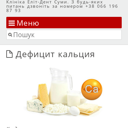
Клініка Еліт-Дент Суми. З будь-яких
питань дзвоніть за номером +38 066 196
87 93
Меню
Перейти до змісту
Пошук
Дефицит кальция