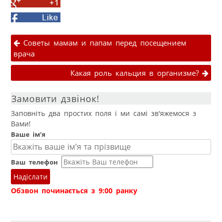
Share
Twitter
on
Facebook
Google+
Навігація публікаціями
Советы мамам и папам перед посещением
врача
Какая роль кальция в организме?
Замовити дзвінок!
Заповніть два простих поля і ми самі зв'яжемося з
Вами!
Ваше ім’я
Ваш телефон
Надіслати
Обзвон починається з 9:00 ранку