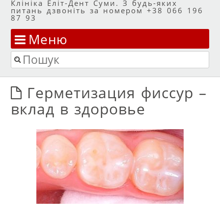
Клініка Еліт-Дент Суми. З будь-яких
питань дзвоніть за номером +38 066 196
87 93
Меню
Перейти до змісту
Пошук
Герметизация фиссур –
вклад в здоровье