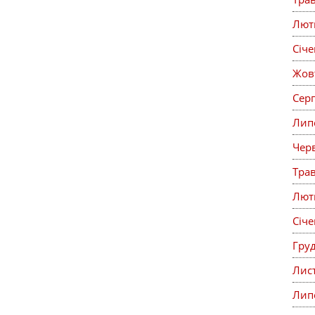
Лют
Січ
Жов
Сер
Лип
Чер
Тра
Лют
Січ
Гру
Лис
Лип