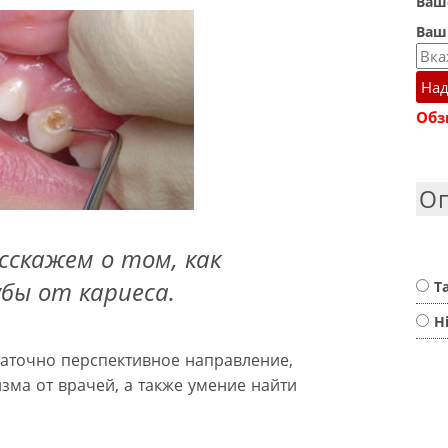
Ваше
Ваш
Над
Обз
О
сскажем о том, как
бы от кариеса.
Т
Н
статочно перспективное направление,
зма от врачей, а также умение найти