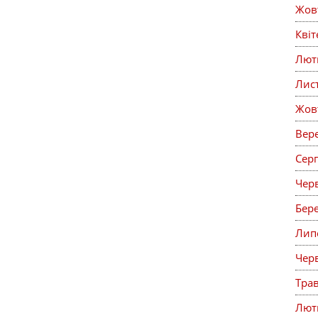
Жов
Кві
Лют
Лис
Жов
Вер
Сер
Чер
Бер
Лип
Чер
Тра
Лют