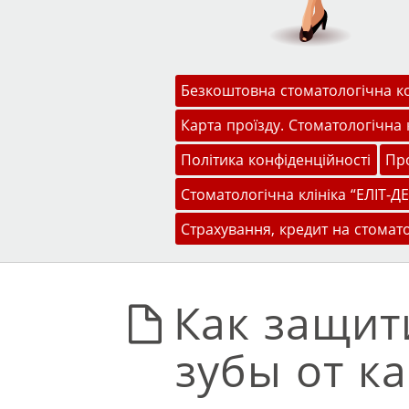
Меню
Перейти до змісту
Безкоштовна стоматологічна к
Карта проїзду. Стоматологічна к
Політика конфіденційності
Про
Стоматологічна клініка “ЕЛІТ-ДЕ
Страхування, кредит на стомат
Как защит
зубы от к