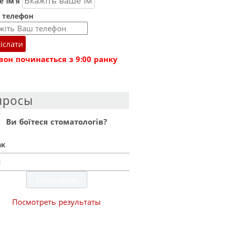
 ім’я
 телефон
іслати
вон починається з 9:00 ранку
просы
Ви боїтеся стоматологів?
ак
і
Посмотреть результаты