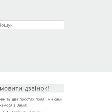
ук
мовити дзвінок!
вніть два простих поля і ми самі
жемося з Вами!