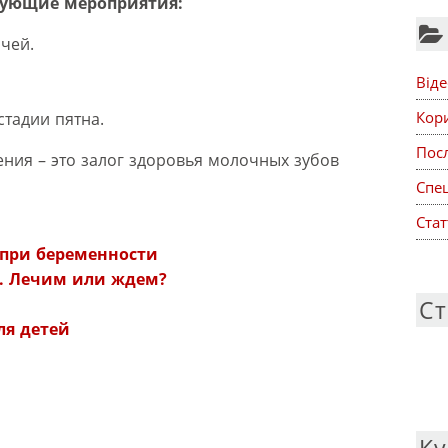
дующие мероприятия:
чей.
Віде
Кор
стадии пятна.
Посл
ния – это залог здоровья молочных зубов
Спе
Стат
:
при беременности
. Лечим или ждем?
Ст
ля детей