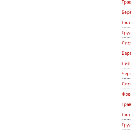
Тра
Бер
Лют
Гру
Лис
Вер
Лип
Чер
Лис
Жов
Тра
Лют
Гру