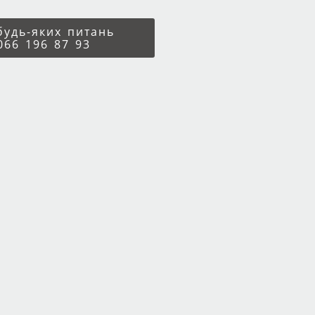
 будь-яких питань
066 196 87 93