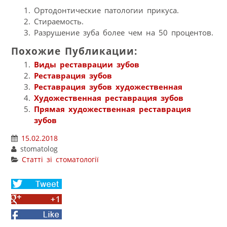
Ортодонтические патологии прикуса.
Стираемость.
Разрушение зуба более чем на 50 процентов.
Похожие Публикации:
Виды реставрации зубов
Реставрация зубов
Реставрация зубов художественная
Художественная реставрация зубов
Прямая художественная реставрация
зубов
15.02.2018
stomatolog
Статті зі стоматології
Share
on
Share
Twitter
on
Facebook
Google+