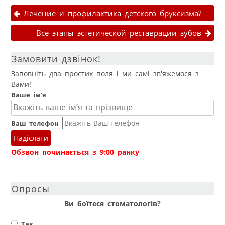
Навігація публікаціями
Лечение и профилактика детского бруксизма?
Все этапы эстетической реставрации зубов
Замовити дзвінок!
Заповніть два простих поля і ми самі зв'яжемося з
Вами!
Ваше ім’я
Ваш телефон
Надіслати
Обзвон починається з 9:00 ранку
Опросы
Ви боїтеся стоматологів?
Так