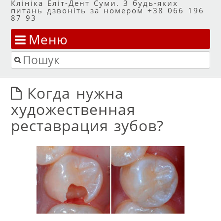
Клініка Еліт-Дент Суми. З будь-яких
питань дзвоніть за номером +38 066 196
87 93
Меню
Перейти до змісту
Пошук
Когда нужна
художественная
реставрация зубов?